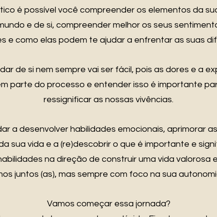
ico é possível você compreender os elementos da sua h
 mundo e de si, compreender melhor os seus sentiment
es e como elas podem te ajudar a enfrentar as suas dif
dar de si nem sempre vai ser fácil, pois as dores e a e
em parte do processo e entender isso é importante p
ressignificar as nossas vivências.
dar a desenvolver habilidades emocionais, aprimorar a
da sua vida e a (re)descobrir o que é importante e sign
abilidades na direção de construir uma vida valorosa 
mos juntos (as), mas sempre com foco na sua autonomi
Vamos começar essa jornada?