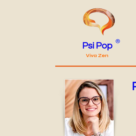
®
Psi Pop
Viva Zen