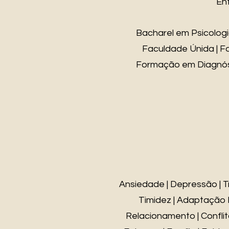
En
Bacharel em Psicologi
Faculdade Únida | F
Formação em Diagnósti
Ansiedade | Depressão | T
Timidez | Adaptação 
Relacionamento | Conflito